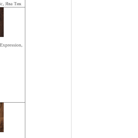
ic,
Ява Тик
ression,