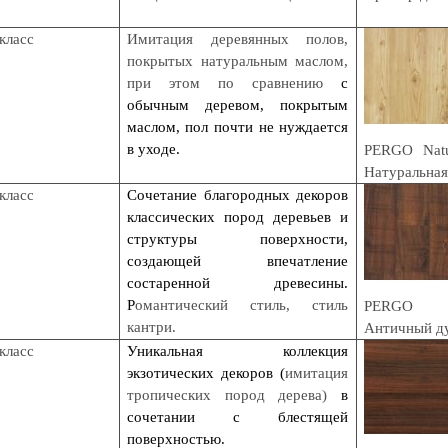
класс
Имитация деревянных полов,
покрытых натуральным маслом,
при этом по сравнению
с
обычным деревом, покрытым
маслом, пол почти не нуждается
в уходе.
PERGO Natu
Натуральная
класс
Сочетание благородных декоров
классических пород деревьев и
структуры поверхности,
создающей впечатление
состаренной древесины.
Р
омантический стиль, стиль
PERGO V
кантри.
Античный д
класс
Уникальная коллекция
экзотических декоров (
имитация
тропических пород дерева)
в
сочетании с блестящей
поверхностью.