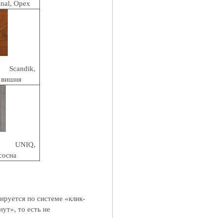
nal,
Орех
candik,
 вишня
 UNIQ,
сосна
ируется по системе «клик-
ут», то есть не