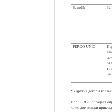
Scandik
32 
PERGO
UNIQ
Пе
ла
п
от
тр
34
* - другие декоры колл
Пол PERGO обладает ещё 
лок»: две планки приклад