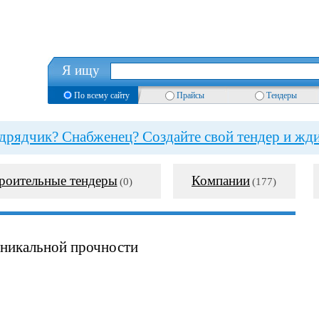
Я ищу
По всему сайту
Прайсы
Тендеры
рядчик? Снабженец? Создайте свой тендер и жди
роительные тендеры
Компании
(0)
(177)
никальной прочности