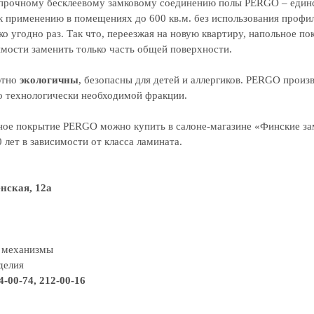
 прочному бесклеевому замковому соединению полы PERGO – еди
к применению в помещениях до 600 кв.м. без использования профи
 угодно раз. Так что, переезжая на новую квартиру, напольное по
мости заменить только часть общей поверхности.
ютно
экологичны
, безопасны для детей и аллергиков. PERGO произ
до технологически необходимой фракции.
ое покрытие PERGO можно купить в салоне-магазине «Финские зам
0 лет в зависимости от класса ламината.
нская, 12а
 механизмы
делия
14-00-74, 212-00-16