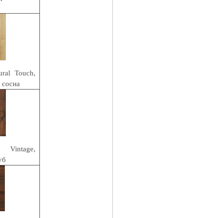
ral Touch,
сосна
intage,
уб