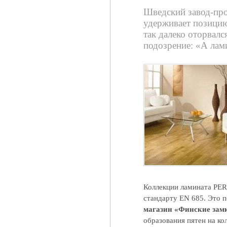
Шведский завод-пр
удерживает позицию
так далеко оторвал
подозрение: «А ла
Коллекции ламината PER
стандарту EN 685. Это 
магазин «Финские зам
образования пятен на ко