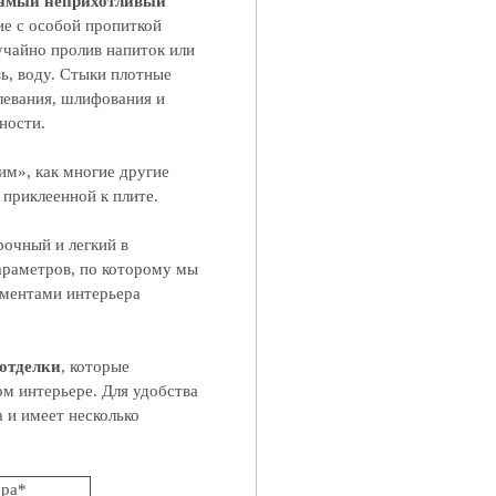
амый неприхотливый
ие с особой пропиткой
учайно пролив напиток или
ь, воду. Стыки плотные
левания, шлифования и
ности.
им», как многие другие
 приклеенной к плите.
рочный и легкий в
араметров, по которому мы
ементами интерьера
 отделки
, которые
ом интерьере. Для удобства
 и имеет несколько
ора*