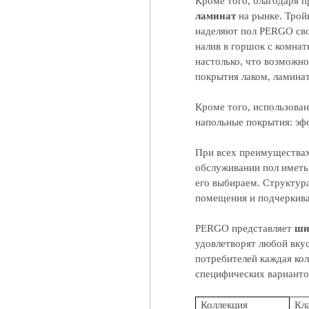
Кроме того, благодаря 
ламинат
на рынке. Трой
наделяют пол PERGO св
налив в горшок с комнат
настолько, что возможно
покрытия лаком, ламинат 
Кроме того, использован
напольные покрытия: э
При всех преимуществах 
обслуживании пол иметь
его выбираем. Структур
помещения и подчеркиват
PERGO представляет
ши
удовлетворят любой вкус
потребителей каждая кол
специфических варианто
Коллекция
Кл