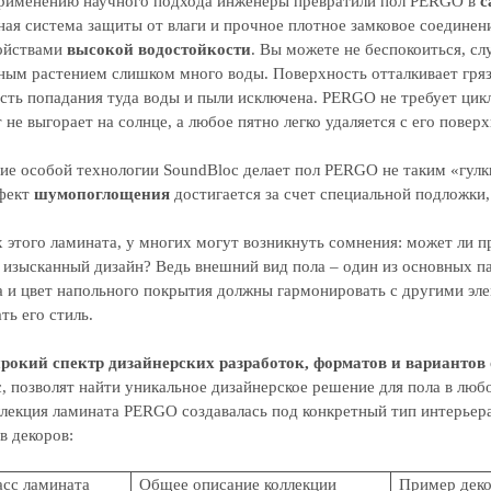
применению научного подхода инженеры превратили пол PERGO в
с
ная система защиты от влаги и прочное плотное замковое соединен
ойствами
высокой водостойкости
. Вы можете не беспокоиться, сл
ным растением слишком много воды. Поверхность отталкивает гряз
сть попадания туда воды и пыли исключена. PERGO не требует цик
не выгорает на солнце, а любое пятно легко удаляется с его поверх
ие особой технологии SoundBloc делает пол PERGO не таким «гулк
ффект
шумопоглощения
достигается за счет специальной подложки,
этого ламината, у многих могут возникнуть сомнения: может ли п
 изысканный дизайн? Ведь внешний вид пола – один из основных п
а и цвет напольного покрытия должны гармонировать с другими эл
ь его стиль.
рокий спектр дизайнерских разработок, форматов и вариантов
, позволят найти уникальное дизайнерское решение для пола в люб
лекция ламината PERGO создавалась под конкретный тип интерьера
в декоров:
асс
ламината
Общее описание коллекции
Пример дек