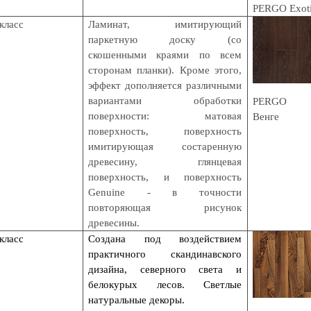
PERGO Exot
класс
Ламинат, имитирующий
паркетную доску (со
скошенными краями по всем
сторонам планки). Кроме этого,
эффект дополняется различными
вариантами обработки
PERGO Exp
поверхности: матовая
Венге
поверхность, поверхность
имитирующая состаренную
древесину, глянцевая
поверхность, и поверхность
Genuine - в точности
повторяющая рисунок
древесины.
класс
Создана под воздействием
практичного скандинавского
дизайна, северного света и
белокурых лесов. Светлые
натуральные декоры.