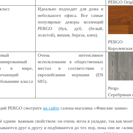
PERGO Origi
класс
Идеально подходит для дома и
небольшого офиса. Все самые
популярные декоры коллекций
PERGO
(бук, дуб, (белый,
золотой), вишня, береза, клен).
PERGO S
Королевская
рвый
Очень интенсивное
минированный
использование в общественных
ол в мире,
местах в соответствии с
вечающий
европейскими нормами (
EN
ебованиям класса
685).
Pergo
Серебряная 
екций PERGO смотрите
на сайте
салона-магазина «Финские замки»
одним важным свойством: он очень легок в укладке, так как монт
ываются друг к другу и подбиваются до тех пор, пока они не «кликн