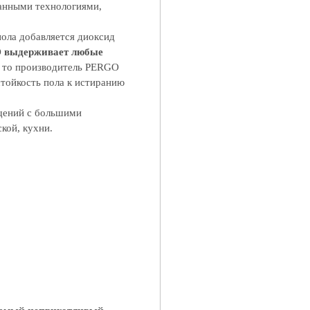
ванными технологиями,
пола добавляется диоксид
O
выдерживает любые
, то производитель PERGO
тойкость пола к истиранию
щений с большими
ской, кухни.