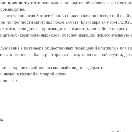
ная прочность
этого напольного покрытия объясняется запатенто
роизводстве.
 это технология Surface Guard, согласно которой в верхний слой 
рой по прочности материал после алмаза. Благодаря ему пол PERG
ме этого, если другие производители имеют однослойное покрытие
 защитных (армированных) слоя, обеспечивающих исключительную с
ользования в интерьере общественных помещений или жилых поме
ина, холла отеля, бара, ресторана, офиса, танцевальной студии, дет
 лет сохранит свой «первозданный» вид и выдержит:
ч людей в грязной и мокрой обуви
 шпильках
й.