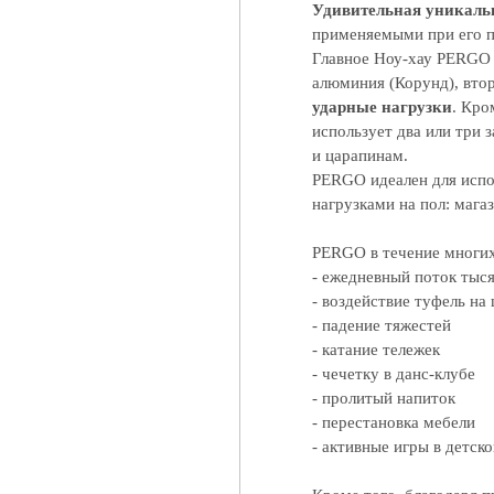
Удивительная уникаль
применяемыми при его п
Главное Ноу-хау PERGO —
алюминия (Корунд), вто
ударные нагрузки
. Кро
использует два или три
и царапинам.
PERGO идеален для исп
нагрузками на пол: магаз
PERGO в течение многих
- ежедневный поток тыся
- воздействие туфель на
- падение тяжестей
- катание тележек
- чечетку в данс-клубе
- пролитый напиток
- перестановка мебели
- активные игры в детско