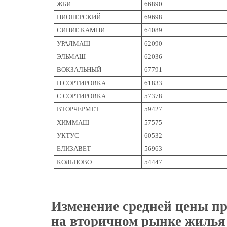
ЖБИ
66890
ПИОНЕРСКИЙ
69698
СИНИЕ КАМНИ
64089
УРАЛМАШ
62090
ЭЛЬМАШ
62036
ВОКЗАЛЬНЫЙ
67791
Н.СОРТИРОВКА
61833
С.СОРТИРОВКА
57378
ВТОРЧЕРМЕТ
59427
ХИММАШ
57575
УКТУС
60532
ЕЛИЗАВЕТ
56963
КОЛЬЦОВО
54447
Изменение средней цены п
на вторичном рынке жилья