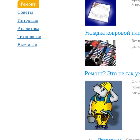
Ремонт
было.
Советы
Интервью
Аналитика
Укладка ковровой пл
Технологии
Все н
Выставки
разно
Ремонт? Это не так у
Стоит
понад
вас у
Предыдущая
Следую