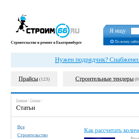
Я ищу
По всему сайту
Строительство и ремонт в Екатеринбурге
Нужен подрядчик? Снабженец?
Прайсы
Строительные тендеры
(123)
(0
Главная
/
Статьи
/
Статьи
Все
Как рассчитать колич
Строительство
Вроде