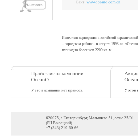
Сайт:
www.oceano.com.cn
Известная корпорация в китайской керамической
– городском районе – в августе 1998-го. «Оcеаn
площадью более чем 2200 кв. м.
Прайс-листы компании
Акции
OceanO
Ocea
У этой компании нет прайсов.
У этой 
620075, г. Екатеринбург, Малышева 51, офис 25/01
(БЦ Высоцкий)
+7 (343) 219-60-66