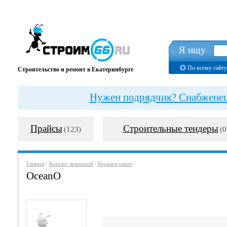
Я ищу
По всему сайту
Строительство и ремонт в Екатеринбурге
Нужен подрядчик? Снабженец?
Прайсы
Строительные тендеры
(123)
(0
Главная
/
Каталог компаний
/
Керамогранит
/
OceanO