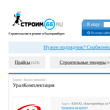
Я ищу
По всему сайту
Строительство и ремонт в Екатеринбурге
Нужен подрядчик? Снабженец?
Прайсы
Строительные тендеры
(123)
(0
Главная
/
Каталог компаний
/
УралКомплектация
Адрес:
620142, г.Екатеринбург, ул.
(показать на карте)