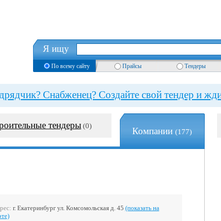
Я ищу
По всему сайту
Прайсы
Тендеры
рядчик? Снабженец? Создайте свой тендер и жди
роительные тендеры
(0)
Компании
(177)
рес:
г. Екатеринбург ул. Комсомольская д. 45
(показать на
рте)