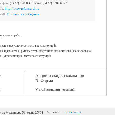
лефон:
(3432) 378-88-56 факс (3432) 378-32-77
йт:
http://www.reforma-sk.ru
mail:
Отправить сообщение
правления работ:
рение несущих строительных конструкций;
 и демонтаж фундаментов, изделий из монолитного железобетона;
 укрепляющих металлоконструкций
и
Акции и скидки компании
ReФорма
.
У этой компании нет акций.
бург, Малышева 51, офис 25/01
Медиасайт —
дизайн сайта