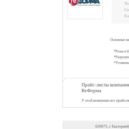
Те
Са
E-
Основные на
*Резка и бу
*Разрушение
*Установка
Прайс-листы компани
ReФорма
У этой компании нет прайсов
620075, г. Екатерин