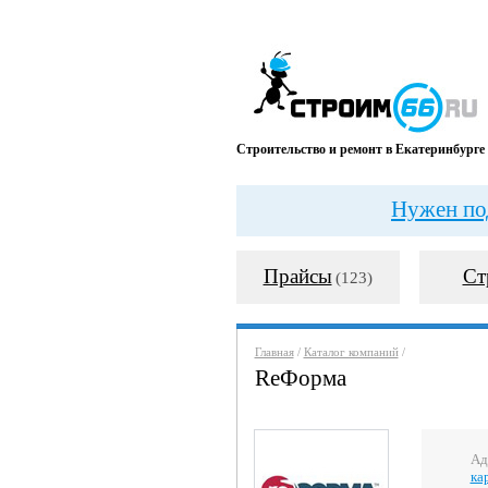
Строительство и ремонт в Екатеринбурге
Нужен под
Прайсы
Ст
(123)
Главная
/
Каталог компаний
/
ReФорма
Ад
ка