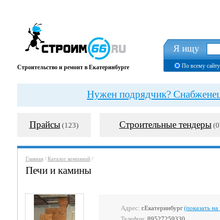
Я ищу
По всему сайту
Строительство и ремонт в Екатеринбурге
Нужен подрядчик? Снабженец?
Прайсы
Строительные тендеры
(123)
(0
Главная
/
Каталог компаний
/
Печи и камины
Адрес:
г.Екатеринбург
(показать на 
Телефон:
89527259330