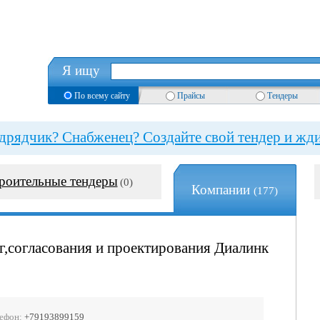
Я ищу
По всему сайту
Прайсы
Тендеры
рядчик? Снабженец? Создайте свой тендер и жди
роительные тендеры
(0)
Компании
(177)
г,согласования и проектирования Диалинк
ефон:
+79193899159