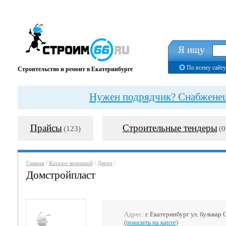
Я ищу
По всему сайту
Строительство и ремонт в Екатеринбурге
Нужен подрядчик? Снабженец?
Прайсы
Строительные тендеры
(123)
(0
Главная
/
Каталог компаний
/
Двери
/
Домстройпласт
Адрес:
г. Екатеринбург ул. бульвар
(показать на карте)