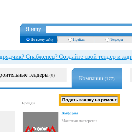
Я ищу
По всему сайту
Прайсы
Тендеры
рядчик? Снабженец? Создайте свой тендер и жди
роительные тендеры
(0)
Компании
(177)
Бренды
Амформа
Макетная мастерская