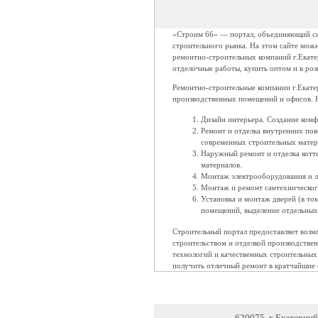
«Строим 66» — портал, объединяющий си
строительного рынка. На этом сайте мож
ремонтно-строительных компаний г.Екатер
отделочные работы, купить оптом и в ро
Ремонтно-строительные компании г.Екате
производственных помещений и офисов. Н
Дизайн интерьера. Создание комф
Ремонт и отделка внутренних пов
современных строительных матер
Наружный ремонт и отделка котт
материалов.
Монтаж электрооборудования и л
Монтаж и ремонт сантехническог
Установка и монтаж дверей (в то
помещений, выделение отдельных
Строительный портал предоставляет воз
строительством и отделкой производстве
технологий и качественных строительных
получить отличный ремонт в кратчайшие 
620075, г. Екатерин