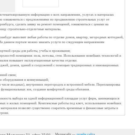
стематизированную информацию о всех направлениях, услугах и материалах
но ознакомиться с предложениями по продвижению строительных услуг от
инбурга, сделать заявку на ремонт помещений, ознакомиться с ценами на
зницу строительно-отделочные материалы.
ринбург выполнят любые работы по отделке домов, квартир, загородных коттеджей,
а данном портале можно заказать услуги по следующим направлениям
ортной среды для работы, учебы и проживания;
ерхностей помещения: пола, потолка, стен. Использование новейших технологий и
иалов повышает эксплуатационные качества отделки.
еджей, домов, зданий и сооружений с помощью традиционных и инновационных
иний связи;
о оборудования и коммуникаций;
м числе входных), внутренних перегородок и встроенной мебели. Перепланировка
 функциональных зон, создание комфортной среды обитания.
можность выбора на одной информационной площадке услуг фирм, занимающихся
нных и жилых помещений. Комплексные работы под ключ, использование новейших
 материалов позволят существенно сократить временные и финансовые затраты и
сроки.
бург, Малышева 51, офис 25/01
Медиасайт —
дизайн сайта