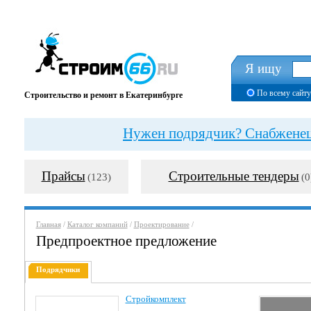
Я ищу
По всему сайту
Строительство и ремонт в Екатеринбурге
Нужен подрядчик? Снабженец?
Прайсы
Строительные тендеры
(123)
(0
Главная
/
Каталог компаний
/
Проектирование
/
Предпроектное предложение
Подрядчики
Стройкомплект