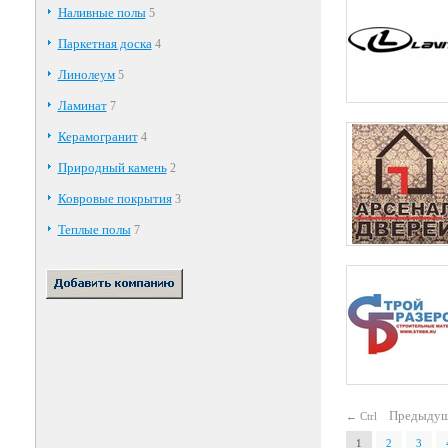
Наливные полы
5
Паркетная доска
4
Линолеум
5
Ламинат
7
Керамогранит
4
Природный камень
2
Ковровые покрытия
3
Теплые полы
7
Предыдущ
← Ctrl
1
2
3