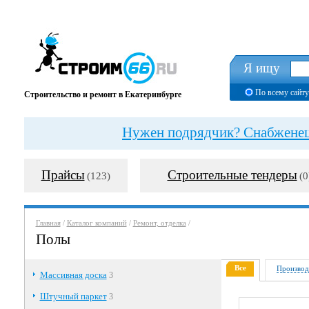
Я ищу
По всему сайту
Строительство и ремонт в Екатеринбурге
Нужен подрядчик? Снабженец?
Прайсы
Строительные тендеры
(123)
(0
Главная
/
Каталог компаний
/
Ремонт, отделка
/
Полы
Все
Производ
Массивная доска
3
Штучный паркет
3