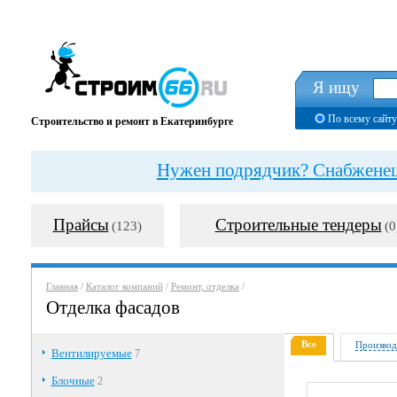
Я ищу
По всему сайту
Строительство и ремонт в Екатеринбурге
Нужен подрядчик? Снабженец?
Прайсы
Строительные тендеры
(123)
(0
Главная
/
Каталог компаний
/
Ремонт, отделка
/
Отделка фасадов
Все
Производ
Вентилируемые
7
Блочные
2