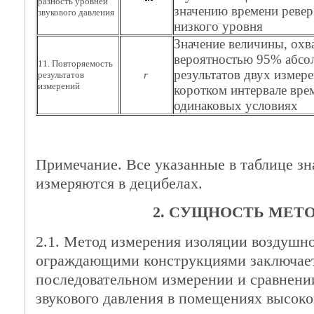
разность уровней
значению времени реве
звукового давления
низкого уровня
Значение величины, ох
вероятностью 95% абсо
11. Повторяемость
результатов двух измер
результатов
r
измерений
коротком интервале вре
одинаковых условиях
Примечание. Все указанные в таблице зн
измеряются в децибелах.
2. СУЩНОСТЬ МЕТ
2.1. Метод измерения изоляции воздушн
ограждающими конструкциями заключает
последовательном измерении и сравнени
звукового давления в помещениях высоког