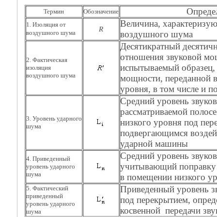
Опреде
Термин
Обозначение
Величина, характеризу
1. Изоляция от
R
воздушного шума 
воздушного шума
Десятикратный десятич
отношения звуковой мо
2. Фактическая
испытываемый образец, 
изоляция
воздушного шума
мощности, переданной 
уровня, в том числе и 
Средний уровень звуков
рассматриваемой полосе
3. Уровень ударного
низкого уровня под пер
шума
подвергающимся воздей
ударной машины
Средний уровень звуков
4. Приведенный
учитывающий поправку 
уровень ударного
шума
в помещении низкого у
Приведенный уровень з
5. Фактический
приведенный
под перекрытием, опред
уровень ударного
косвенной передачи зву
шума