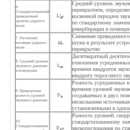
Средний уровень звуков
6.
перекрытием, определяе
Стандартизованный
косвенной передачи зву
приведенный
уровень ударного
по стандартному значен
шума
реверберации в помещен
Снижение приведенного
7. Улучшение
шума в результате устро
изоляции ударного
шума
перекрытии
Десятикратный десятич
8. Средний уровень
отношения усредненных 
звукового давления
времени квадратов звуко
в помещении
квадрату порогового зв
Разность усредненных в
времени уровней звуков
9. Приведенная
создаваемых в двух по
разность уровней
звукового давления
несколькими источника
установленными в одном
Разность уровней, скор
стандартизованному зн
10.
Стандартизованная
звукопоглощения по ст