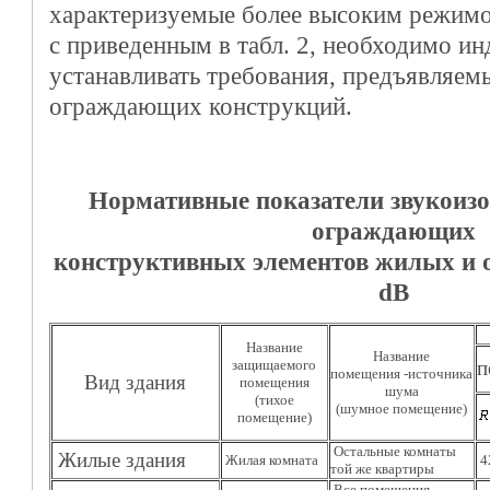
характеризуемые более высоким режим
с приведенным в табл. 2, необходимо и
устанавливать требования, предъявляем
ограждающих конструкций.
Нормативные показатели звукоиз
ограждающих
конструктивных элементов жилых и 
dB
Название
Название
защищаемого
п
помещения -источника
Вид здания
помещения
шума
(тихое
(шумное помещение)
помещение)
Остальные комнаты
Жилые здания
Жилая комната
4
той же квартиры
Все помещения