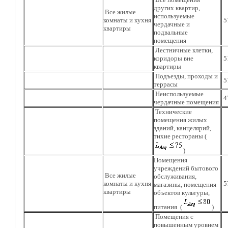
других квартир,
Все жилые
используемые
комнаты и кухня
5
чердачные и
квартиры
подвальные
помещения
Лестничные клетки,
коридоры вне
5
квартиры
Подъезды, проходы и
5
террасы
Неиспользуемые
4
чердачные помещения
Технические
помещения жилых
зданий, канцелярий,
тихие рестораны (
)
Помещения
учреждений бытового
Все жилые
обслуживания,
комнаты и кухня
5
магазины, помещения
квартиры
объектов культуры,
питания (
)
Помещения с
повышенным уровнем