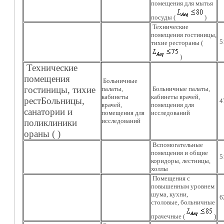
помещения для мытья
посуды (
)
Технические
помещения гостиницы,
5
тихие рестораны (
)
Технические
помещения
Больничные
гостиницы, тихие
палаты,
Больничные палаты,
кабинеты
кабинеты врачей,
рестБольницы,
4
врачей,
помещения для
санатории и
помещения для
исследований
исследований
поликлиники
ораны ( )
Вспомогательные
помещения и общие
5
коридоры, лестницы,
холлы
Помещения с
повышенным уровнем
шума, кухни,
6
столовые, больничные
прачечные (
)