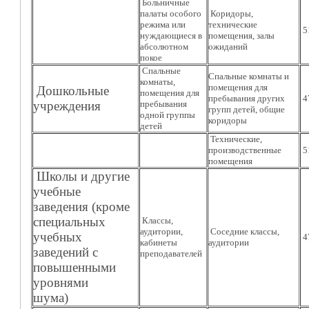
Больничные
палаты особого
Коридоры,
режима или
технические
5
нуждающиеся в
помещения, залы
абсолютном
ожиданий
покое
Спальные
Спальные комнаты и
комнаты,
помещения для
Дошкольные
помещения для
пребывания других
4
учреждения
пребывания
групп детей, общие
одной группы
коридоры
детей
Технические,
производственные
5
помещения
Школы и другие
учебные
заведения (кроме
специальных
Классы,
аудитории,
Соседние классы,
учебных
4
кабинеты
аудитории
заведений с
преподавателей
повышенными
уровнями
шума)