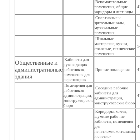
Вспомогательные
помещения, общие
4
коридоры и лестницы
Спортивные и
зрительные залы,
6
музыкальные
помещения
Школьные
мастерские, кухни,
5
столовые, технические
помещения
Кабинеты для
Общественные и
руководящих
административные
работников,
Прочие помещения
4
помещения для
здания
переговоров
Помещения для
Соседние рабочие
работников
кабинеты для
администрации,
4
администрации,
конструкторские
конструкторские бюро
бюро
Коридоры, холлы,
шумные рабочие
кабинеты, помещения
для
4
печатномножительных
и счетно-