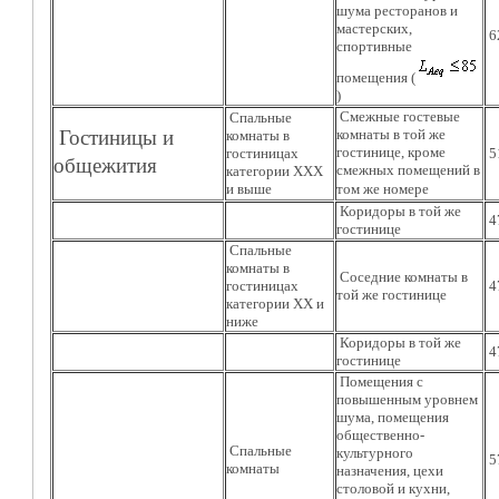
шума ресторанов и
мастерских,
6
спортивные
помещения (
)
Смежные гостевые
Спальные
Гостиницы и
комнаты в той же
комнаты в
гостинице, кроме
гостиницах
5
общежития 
смежных помещений в
категории ХХХ
и выше
том же номере 
Коридоры в той же
4
гостинице
Спальные
комнаты в
Соседние комнаты в
гостиницах
4
той же гостинице
категории ХХ и
ниже
Коридоры в той же
4
гостинице
Помещения с
повышенным уровнем
шума, помещения
общественно-
Спальные
культурного
5
комнаты
назначения, цехи
столовой и кухни,