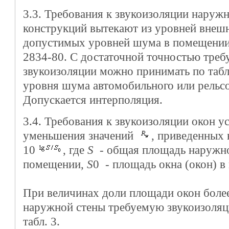
3.3. Требования к звукоизоляции нару
конструкций вытекают из уровней внеш
допустимых уровней шума в помещении
2834-80. С достаточной точностью треб
звукоизоляции можно принимать по табл.
уровня шума автомобильного или рельсо
Допускается интерполяция.
3.4. Требования к звукоизоляции окон у
уменьшения значений
, приведенных в
10
, где
S
- общая площадь наружно
помещении,
S
0 - площадь окна (окон) 
При величинах доли площади окон бол
наружной стены требуемую звукоизоля
табл. 3.