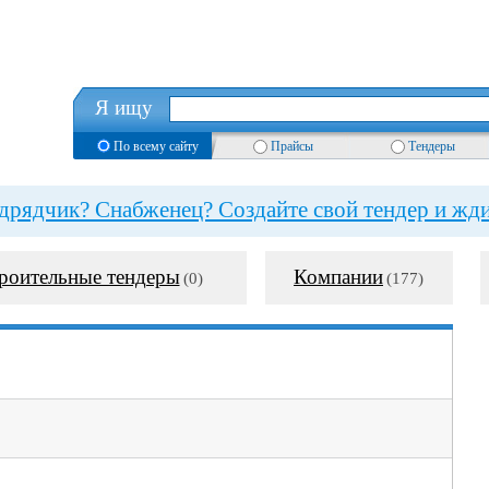
Я ищу
По всему сайту
Прайсы
Тендеры
рядчик? Снабженец? Создайте свой тендер и жди
роительные тендеры
Компании
(0)
(177)