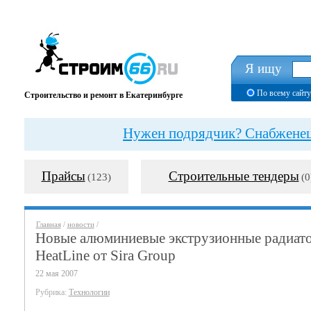
Я ищу
По всему сайту
Строительство и ремонт в Екатеринбурге
Нужен подрядчик? Снабженец?
Прайсы
Строительные тендеры
(123)
(0
Главная
/
новости
/
Новые алюминиевые экструзионные радиат
HeatLine от Sira Group
22 мая 2007
Рубрика:
Технологии