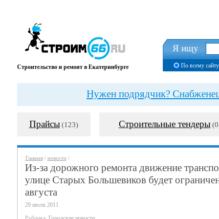
Я ищу
По всему сайту
Строительство и ремонт в Екатеринбурге
Нужен подрядчик? Снабженец?
Прайсы
Строительные тендеры
(123)
(0
Главная
/
новости
/
Из-за дорожного ремонта движение транспо
улице Старых Большевиков будет ограничен
августа
29 июля 2011
Рубрика:
Городские новости