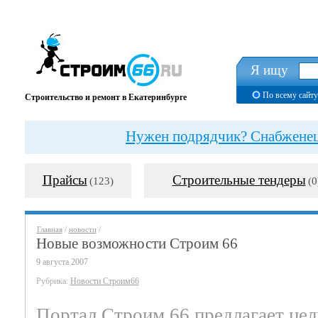
Я ищу
По всему сайту
Строительство и ремонт в Екатеринбурге
Нужен подрядчик? Снабженец?
Прайсы
Строительные тендеры
(123)
(0
Главная
/
новости
/
Новые возможности Строим 66
9 августа 2007
Рубрика:
Новости Строим66
Портал Строим 66 предлагает цел