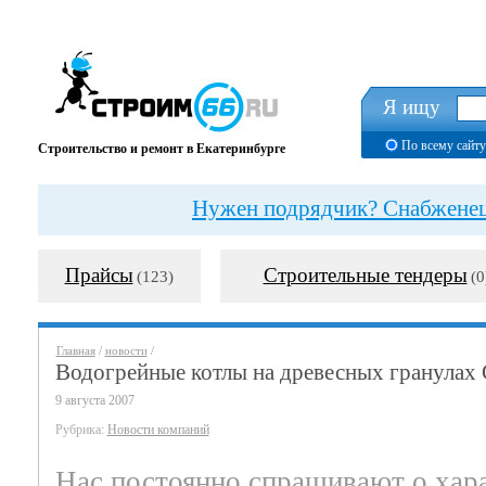
Я ищу
По всему сайту
Строительство и ремонт в Екатеринбурге
Нужен подрядчик? Снабженец?
Прайсы
Строительные тендеры
(123)
(0
Главная
/
новости
/
Водогрейные котлы на древесных гранулах 
9 августа 2007
Рубрика:
Новости компаний
Нас постоянно спрашивают о хар