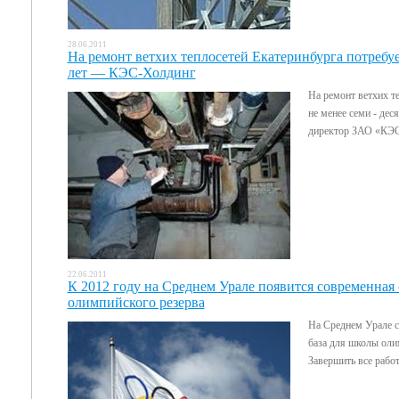
28.06.2011
На ремонт ветхих теплосетей Екатеринбурга потребуе
лет — КЭС-Холдинг
На ремонт ветхих т
не менее семи - дес
директор ЗАО «КЭС
22.06.2011
К 2012 году на Среднем Урале появится современная
олимпийского резерва
На Среднем Урале с
база для школы оли
Завершить все работ