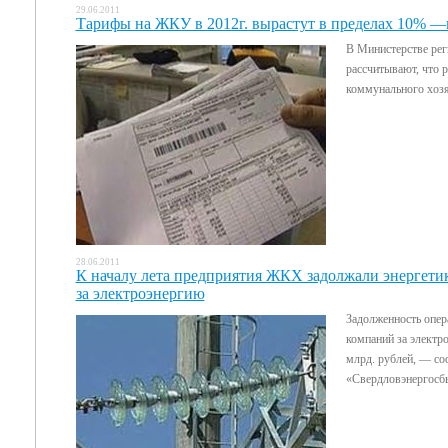
29.06.2011
Тарифы на ЖКУ в 2012г. вырастут в пределах 10% 
В Министерстве рег
рассчитывают, что 
коммунального хозяй
28.06.2011
К началу лета предприятия ЖКХ задолжали энергетик
за электроэнергию
Задолженность опе
компаний за электро
млрд. рублей, — с
«Свердловэнергосб