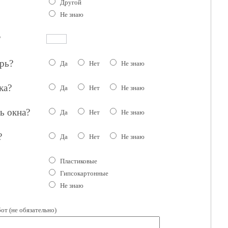
Другой
Не знаю
?
рь?
Да
Нет
Не знаю
ка?
Да
Нет
Не знаю
ь окна?
Да
Нет
Не знаю
?
Да
Нет
Не знаю
Пластиковые
Гипсокартонные
Не знаю
от (не обязательно)