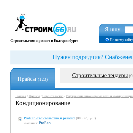
Я ищу
По всему сайту
Строительство и ремонт в Екатеринбурге
Нужен подрядчик? Снабженец?
Строительные тендеры
(0
Прайсы
(123)
Главная
/
Прайсы
/
Строительство
/
Внутренние инженерные сети и коммуникаци
Кондиционирование
ProRab-стоительство и ремонт
(806 Кб, .pdf)
ProRab
компания: