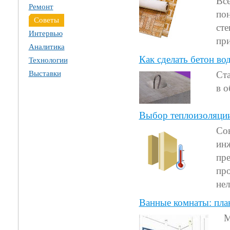
Все
Ремонт
пон
Советы
сте
Интервью
при
Аналитика
Как сделать бетон в
Технологии
Выставки
Ста
в о
Выбор теплоизоляци
Со
ин
пре
про
нел
Ванные комнаты: пл
М