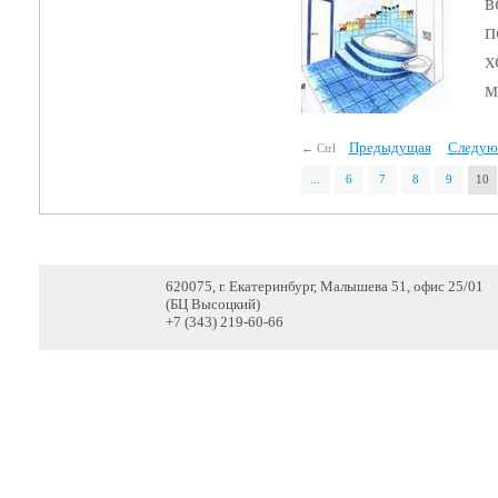
в
п
х
м
Предыдущая
Следую
← Ctrl
...
6
7
8
9
10
620075, г. Екатеринбург, Малышева 51, офис 25/01
(БЦ Высоцкий)
+7 (343) 219-60-66