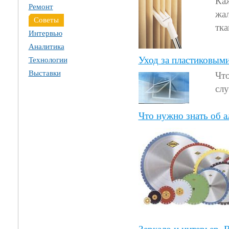
Каж
Ремонт
жа
Советы
тк
Интервью
Аналитика
Уход за пластиковым
Технологии
Выставки
Что
слу
Что нужно знать об 