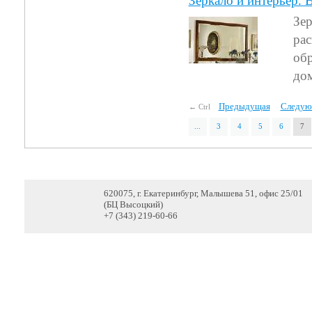
Зеркало и интерьер. 
Зер
рас
обр
дом
Предыдущая
Следую
← Ctrl
...
3
4
5
6
7
620075, г. Екатеринбург, Малышева 51, офис 25/01
(БЦ Высоцкий)
+7 (343) 219-60-66