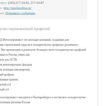
ефон:
(343) 217-24-82, 217-24-87
йт:
http://steelprofiles.ru/
ail:
Отправить сообщение
ство оцинкованный профилей
Д Металлпромикс» это молодая компания, созданная для
ния строительной отрасли в холодногнутых профилях различного
. Мы производим и реализуем большую часть холодногнутых профилей
мых в России, таких как:
филь для ЛСТК
ля вентилируемых фасадов
ля монтажа гипсокартона
ий профиль
ванные крепеж
нутый ст3
тый ст3
аллпромикс» находится в Екатеринбурге и поставляет холодногнутые
азличные регионы России.