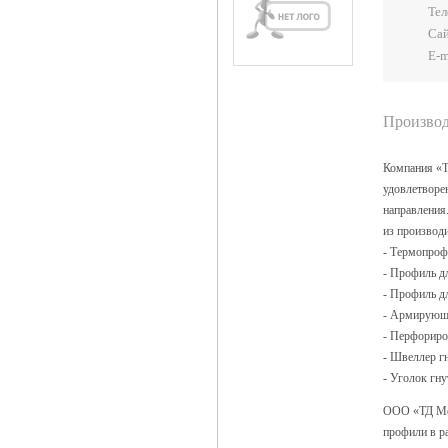
Тел
Са
E-m
Производ
Компания «Т
удовлетворе
направления
из производи
- Термопро
- Профиль д
- Профиль д
- Армирующ
- Перфориро
- Швеллер г
- Уголок гну
ООО «ТД Мет
профили в р